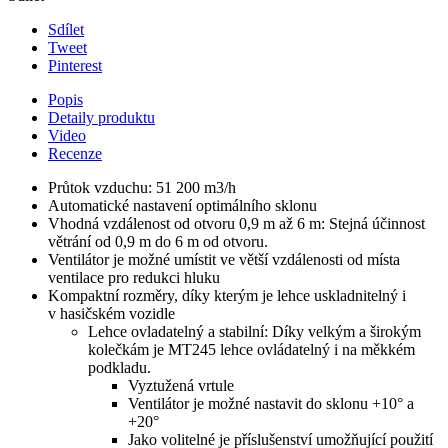
Sdílet
Tweet
Pinterest
Popis
Detaily produktu
Video
Recenze
Průtok vzduchu: 51 200 m3/h
Automatické nastavení optimálního sklonu
Vhodná vzdálenost od otvoru 0,9 m až 6 m: Stejná účinnost
větrání od 0,9 m do 6 m od otvoru.
Ventilátor je možné umístit ve větší vzdálenosti od místa
ventilace pro redukci hluku
Kompaktní rozměry, díky kterým je lehce uskladnitelný i
v hasičském vozidle
Lehce ovladatelný a stabilní: Díky velkým a širokým
kolečkám je MT245 lehce ovládatelný i na měkkém
podkladu.
Vyztužená vrtule
Ventilátor je možné nastavit do sklonu +10° a
+20°
Jako volitelné je příslušenství umožňující použití