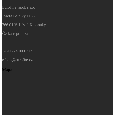
EuroFire, spol. s r.o.
Josefa Balejky 1135
766 01 Valašské Klobouky
Česká republika
+420 724 009 797
eshop@eurofire.cz
Mapa