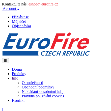
Kontaktujte nás:
eshop@eurofire.cz
Account
Přihlásit se
Můj účet
Objednávka
Toggle
☰
navigation
Domů
Produkty
Info
O společnosti
Obchodní podmínky
Nakládání s osobními údaji
Pravidla používání cookies
Kontakt
