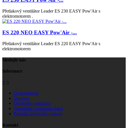
Přetlakový ventilátor Leader ES 230 EASY Pow'Air s
elektromotorem .
ES 220 NEO EASY Pow'Air -...
Přetlakový ventilátor Leader ES 220 EASY Pow'Air s
elektromotorem
Sledujte nás
Informace


O společnosti
Doprava
Obchodní podmínky
Nakládání s osobními údaji
Pravidla používání cookies
Kontakt