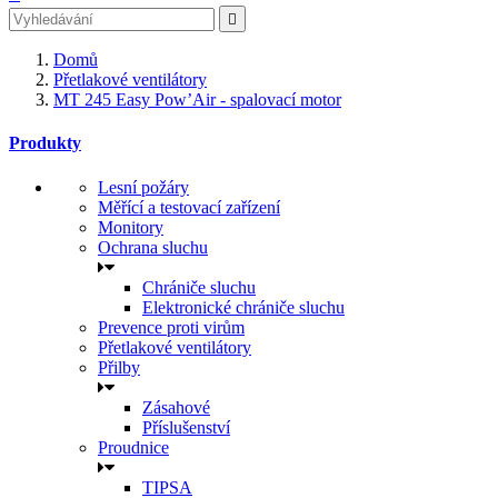

Domů
Přetlakové ventilátory
MT 245 Easy Pow’Air - spalovací motor
Produkty
Lesní požáry
Měřící a testovací zařízení
Monitory
Ochrana sluchu
Chrániče sluchu
Elektronické chrániče sluchu
Prevence proti virům
Přetlakové ventilátory
Přilby
Zásahové
Příslušenství
Proudnice
TIPSA