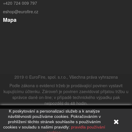
+420 724 009 797
eshop@eurofire.cz
Mapa
2019 © EuroFire, spol. s.r.o., Všechna práva vyhrazena
Podle zákona o evidenci tržeb je prodávající povinen vystavit
kupujícímu účtenku. Zároveň je povinen zaevidovat přijatou tržbu u
správce daně on-line; v případě technického výpadku pak
nejpozději do 48 hodin.
K poskytování a personalizaci služeb a k analýze
návštěvnosti používáme cookies. Pokračováním v
prohlížení těchto stránek souhlasíte s používáním
cookies v souladu s našimi pravidly:
pravidla používání