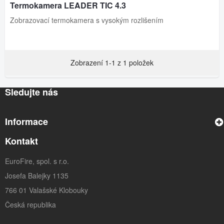
Termokamera LEADER TIC 4.3
Zobrazovací termokamera s vysokým rozlišením
Zobrazení 1-1 z 1 položek
Sledujte nás
Informace
Kontakt
EuroFire, spol. s r.o.
Josefa Balejky 1135
766 01 Valašské Klobouky
Česká republika