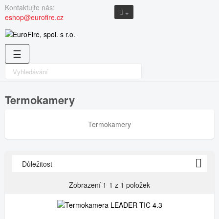
Kontaktujte nás:
eshop@eurofire.cz
Toggle
☰
navigation
Termokamery
Termokamery

Důležitost
Zobrazení 1-1 z 1 položek