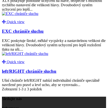
XLS poskytuje pohodlné uchycení na hlavě, bezpečné s možností
rychlého nastavení dle velikosti hlavy. Dvoubodový systém
uchycení pro lepší...
Quick view
EXC chrániče sluchu
EXC poskytuje široké, měkké vycpávky a nastavitelnou velikost dle
velikosti hlavy. Dvoubodový systém uchycení pro lepší rozložení
tlaku na uši....
Quick view
left/RIGHT chrániče sluchu
Ušní chrániče left/RIGHT nabízí individuální chrániče speciálně
navržené pro pravé a levé ucho, aby se vyrovnalo...
Zobrazení 1-3 z 3 položek
Sledujte nás