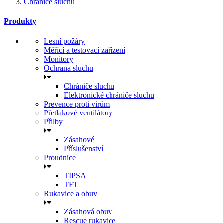
Chrániče sluchu
Produkty
Lesní požáry
Měřící a testovací zařízení
Monitory
Ochrana sluchu
Chrániče sluchu
Elektronické chrániče sluchu
Prevence proti virům
Přetlakové ventilátory
Přilby
Zásahové
Příslušenství
Proudnice
TIPSA
TFT
Rukavice a obuv
Zásahová obuv
Rescue rukavice