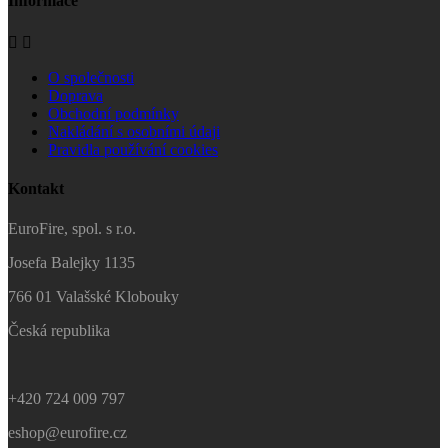
Informace


O společnosti
Doprava
Obchodní podmínky
Nakládání s osobními údaji
Pravidla používání cookies
Kontakt
EuroFire, spol. s r.o.
Josefa Balejky 1135
766 01 Valašské Klobouky
Česká republika
+420 724 009 797
eshop@eurofire.cz