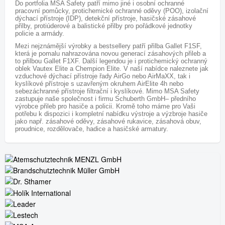
Do portfolia MSA Safety patří mimo jiné i osobní ochranné
pracovní pomůcky, protichemické ochranné oděvy (POO), izolační
dýchací přístroje (IDP), detekční přístroje, hasičské zásahové
přilby, protiúderové a balistické přilby pro pořádkové jednotky
policie a armády.
Mezi nejznámější výrobky a bestsellery patří přilba Gallet F1SF,
která je pomalu nahrazována novou generací zásahových přileb a
to přilbou Gallet F1XF. Další legendou je i protichemický ochranný
oblek Vautex Elite a Chempion Elite. V naší nabídce naleznete jak
vzduchové dýchací přístroje řady AirGo nebo AirMaXX, tak i
kyslíkové přístroje s uzavřeným okruhem AirElite 4h nebo
sebezáchranné přístroje filtrační i kyslíkové. Mimo MSA Safety
zastupuje naše společnost i firmu Schuberth GmbH– předního
výrobce přileb pro hasiče a policii. Kromě toho máme pro Vaši
potřebu k dispozici i kompletní nabídku výstroje a výzbroje hasiče
jako např. zásahové oděvy, zásahové rukavice, zásahová obuv,
proudnice, rozdělovače, hadice a hasičské armatury
.