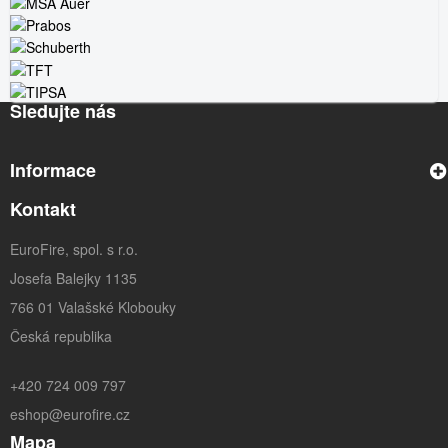
Sledujte nás
Informace
Kontakt
EuroFire, spol. s r.o.
Josefa Balejky 1135
766 01 Valašské Klobouky
Česká republika
+420 724 009 797
eshop@eurofire.cz
Mapa