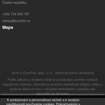
Česká republika
+420 724 009 797
eshop@eurofire.cz
Mapa
2019 © EuroFire, spol. s.r.o., Všechna práva vyhrazena
Podle zákona o evidenci tržeb je prodávající povinen vystavit
kupujícímu účtenku. Zároveň je povinen zaevidovat přijatou tržbu u
správce daně on-line; v případě technického výpadku pak
nejpozději do 48 hodin.
K poskytování a personalizaci služeb a k analýze
návštěvnosti používáme cookies. Pokračováním v