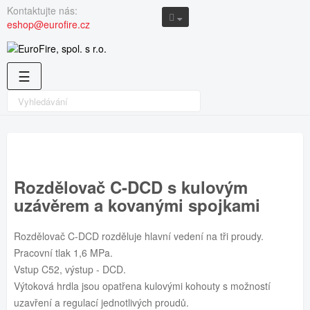
Kontaktujte nás:
eshop@eurofire.cz
Toggle
☰
navigation
Rozdělovač C-DCD s kulovým
uzávěrem a kovanými spojkami
Rozdělovač C-DCD rozděluje hlavní vedení na tři proudy.
Pracovní tlak 1,6 MPa.
Vstup C52, výstup - DCD.
Výtoková hrdla jsou opatřena kulovými kohouty s možností
uzavření a regulací jednotlivých proudů.