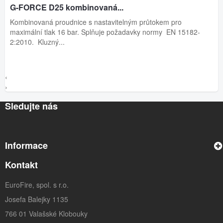
G-FORCE D25 kombinovaná...
Kombinovaná proudnice s nastavitelným průtokem pro
maximální tlak 16 bar. Splňuje požadavky normy EN 15182-
2:2010. Kluzný...
‹
›
Sledujte nás
Informace
Kontakt
EuroFire, spol. s r.o.
Josefa Balejky 1135
766 01 Valašské Klobouky